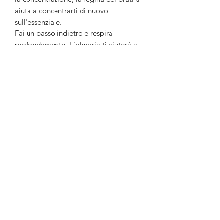
aiuta a concentrarti di nuovo
sull'essenziale.
Fai un passo indietro e respira
profondamente. L'olmaria ti aiuterà a
riconoscere ciò che è essenziale e a
risvegliare la regina che è in te.
Adatto se...
- ami la olmaria tanto quanto me.
- la tua anima potrebbe aver bisogno
di una piccola pausa.
- non puoi vedere la foresta a causa
degli alberi.
- qualcuno ha bisogno di un piccolo
aiuto "dall'alto".