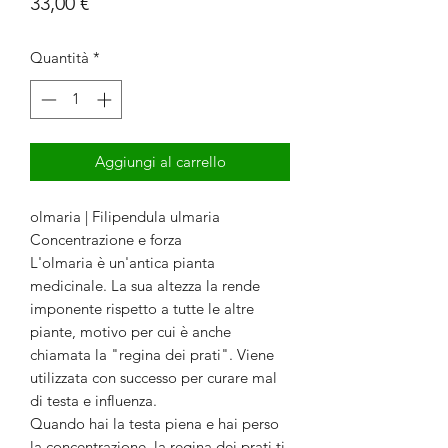
Prezzo
33,00 €
Quantità
*
Aggiungi al carrello
olmaria | Filipendula ulmaria
Concentrazione e forza
L'olmaria è un'antica pianta
medicinale. La sua altezza la rende
imponente rispetto a tutte le altre
piante, motivo per cui è anche
chiamata la "regina dei prati". Viene
utilizzata con successo per curare mal
di testa e influenza.
Quando hai la testa piena e hai perso
la concentrazione, la regina dei prati ti