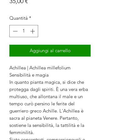
Prezzo
35,00 €
Quantità
*
Aggiungi al carrello
Achillea | Achillea millefolium
Sensibilità e magia
In quanto pianta magica, si dice che
protegga dagli spiriti. È una vera erba
multiuso, che allontana il male e un
tempo curò persino le ferite del
guerriero greco Achille. L'Achillea è
sacra al pianeta Venere. Pertanto,
sostiene la sensibilità, la tattilità e la
femminilità.
Siate concentrati, compassionevoli e