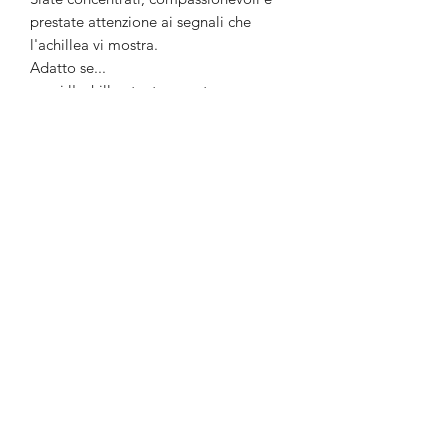
prestate attenzione ai segnali che
l'achillea vi mostra.
Adatto se...
- ami l'achillea tanto quanto me.
- è il compleanno della tua cara
mamma.
- hai sempre voluto ringraziare tua
nonna.
- il tuo caro amico sta aspettando
"segnali dall'alto".
Informazioni:
La catena è lunga circa 70 cm e arriva
all'altezza dello stomaco. Il diametro
del talismano è di 2,6 cm. Il materiale
è una lega metallica ed è colorato in
bronzo e argento. Le erbe potrebbero
perdere parte della loro intensità di