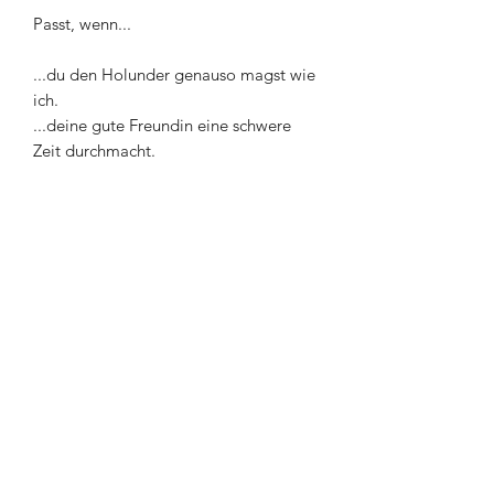
Passt, wenn...
...du den Holunder genauso magst wie
ich.
...deine gute Freundin eine schwere
Zeit durchmacht.
...trübe Gedanken manchmal
Überhand nehmen.
...es einfach etwas ruhiger im Kopf
werden soll.
Jeder Talisman ist ein Einzelstück.
Da jedes Kräutlein anders aussieht,
dienen die Bilder hier nur als Beispiel.
Info:
Die Kettenlänge beträgt in etwa 70cm