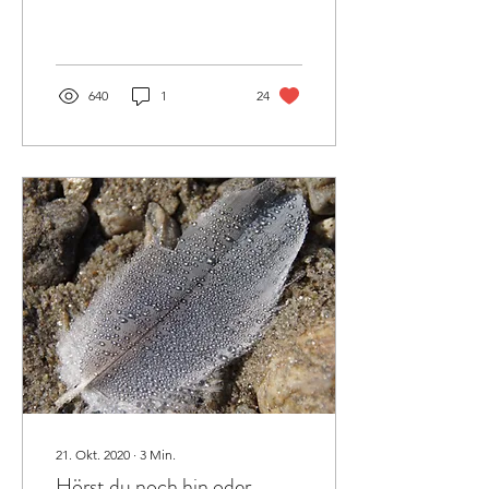
ist kühl,...
640
1
24
21. Okt. 2020
∙
3
Min.
Hörst du noch hin oder