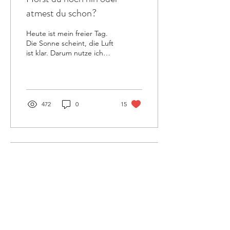
atmest du schon?
Heute ist mein freier Tag.
Die Sonne scheint, die Luft
ist klar. Darum nutze ich
die Gelegenheit und gehe
raus, in die frische Luft.
Ich...
472
0
15